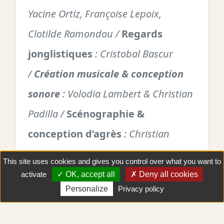
Yacine Ortiz, Françoise Lepoix,
Clotilde Ramondou /
Regards
jonglistiques
: Cristobal Bascur
/
Création musicale & conception
sonore
: Volodia Lambert & Christian
Padilla /
Scénographie &
conception d’agrès
: Christian
Padilla /
Régie générale,
This site uses cookies and gives you control over what you want to
technique & machinerie
: Nicolas
activate
OK, accept all
Deny all cookies
Y aller !
Personalize
Privacy policy
Fonseca & Fenja Siebels /
Costumes
:
Arianna Marti & Sofia Eremina /