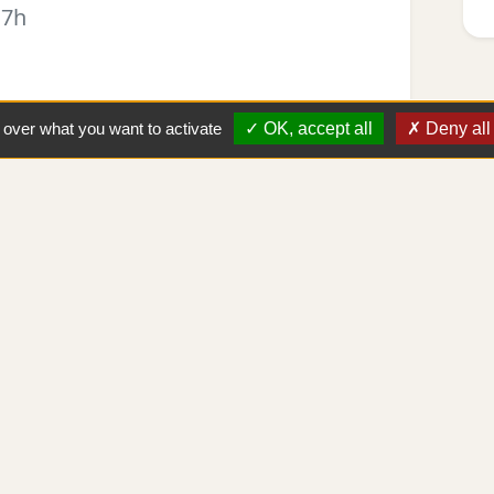
17h
l over what you want to activate
OK, accept all
Deny all