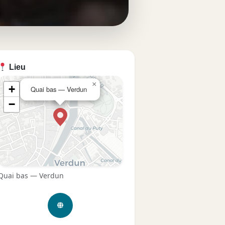
Lieu
×
+
Quai bas — Verdun
−
Quai bas — Verdun