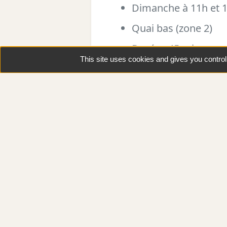
Dimanche à 11h et 
Quai bas (zone 2)
Durée : 45 min
This site uses cookies and gives you contro
Tout public