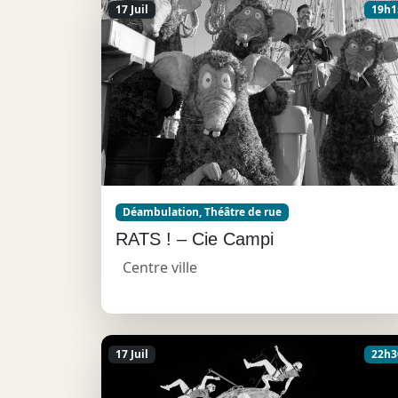
17 Juil
19h1
Déambulation, Théâtre de rue
RATS ! – Cie Campi
Centre ville
17 Juil
22h3