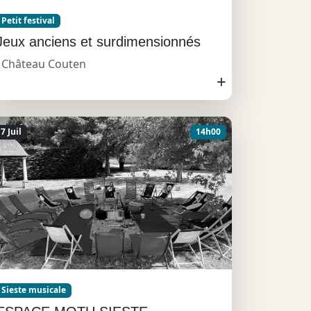
Petit festival
Jeux anciens et surdimensionnés
Château Couten
+
7 Juil
14h00
Sieste musicale