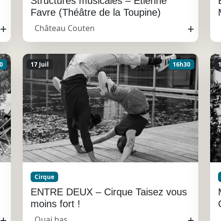
Structures musicales – Etienne
Favre (Théâtre de la Toupine)
+
+
Château Couten
0
17 Juil
16h30
1
Cirque
ENTRE DEUX – Cirque Taisez vous
moins fort !
+
+
Quai bas