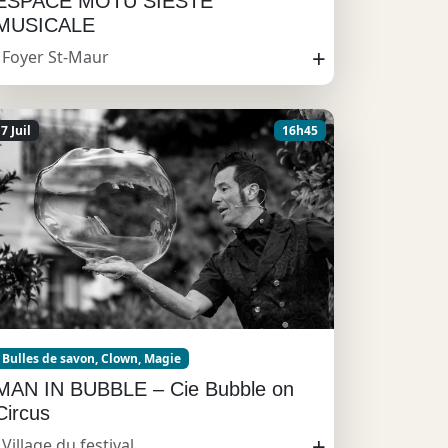
ESPACE MOTU SIESTE
MUSICALE
+
Foyer St-Maur
7 Juil
16h45
Bulles de savon, Clown, Magie
MAN IN BUBBLE – Cie Bubble on
Circus
+
Village du festival