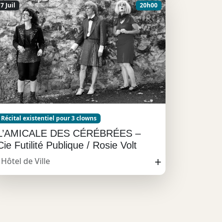
7 Juil
20h00
Récital existentiel pour 3 clowns
L’AMICALE DES CÉRÉBRÉES –
Cie Futilité Publique / Rosie Volt
+
Hôtel de Ville