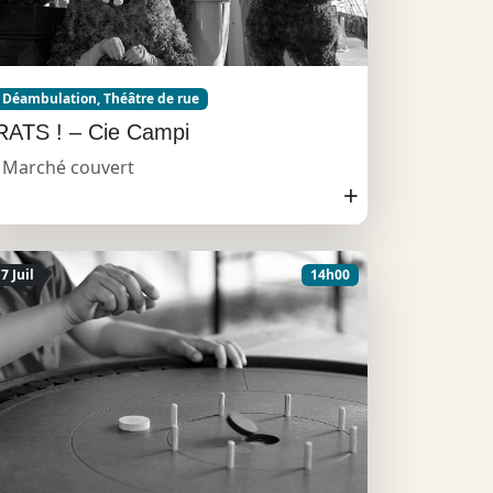
Déambulation, Théâtre de rue
RATS ! – Cie Campi
Marché couvert
+
7 Juil
14h00