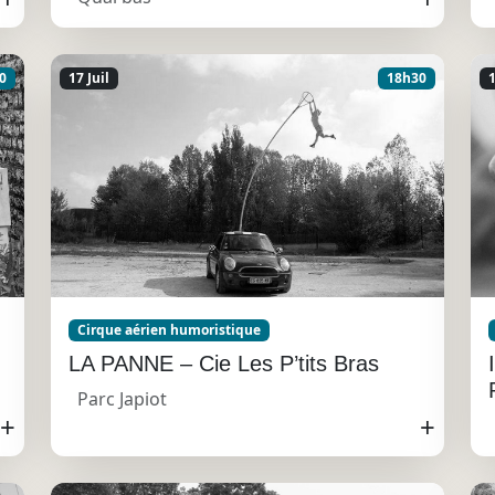
0
17 Juil
18h30
1
Cirque aérien humoristique
LA PANNE – Cie Les P’tits Bras
Parc Japiot
+
+