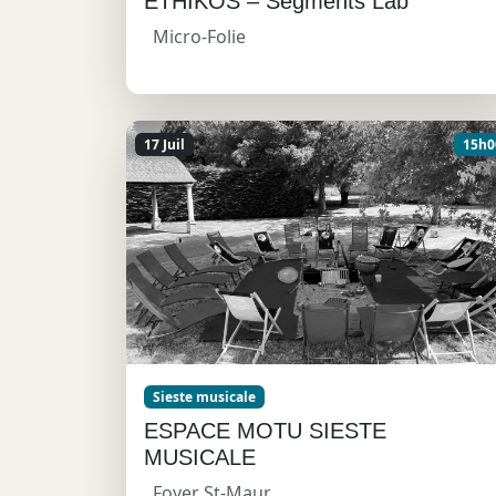
ETHIKOS – Segments Lab
Micro-Folie
17 Juil
15h0
Sieste musicale
ESPACE MOTU SIESTE
MUSICALE
Foyer St-Maur