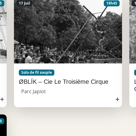
5
17 Juil
19h45
1
Solo de fil souple
ØBLÍK – Cie Le Troisième Cirque
Parc Japiot
+
+
0