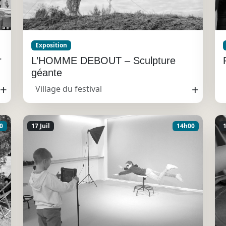
Exposition
r
L’HOMME DEBOUT – Sculpture
géante
+
+
Village du festival
0
17 Juil
14h00
1