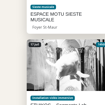
Sieste musicale
ESPACE MOTU SIESTE
MUSICALE
Foyer St-Maur
17 Juil
14h0
Installation vidéo immersive