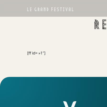
LE GRAND FESTIVAL
R
[ff id= »1″]