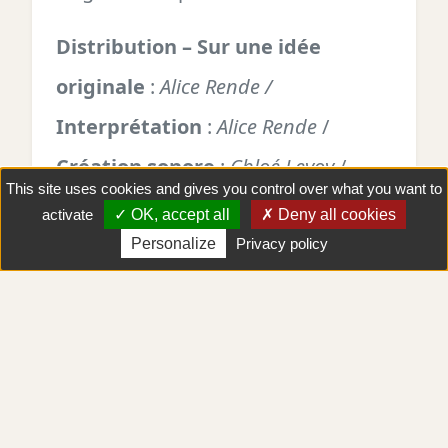
Distribution – Sur une idée
originale
:
Alice Rende /
Interprétation
:
Alice Rende
/
Création sonore
:
Chloé Levoy
/
This site uses cookies and gives you control over what you want to
Scénographie
(conception et
activate
OK, accept all
Deny all cookies
Y aller !
construction) :
Benet Jofre
/
Personalize
Privacy policy
Remerciements
:
Roberto Magro
/
Production
:
Compagnie Ar
Clemence Drake et Alina Yanikeeva
Soutiens / Aide à la création
– La