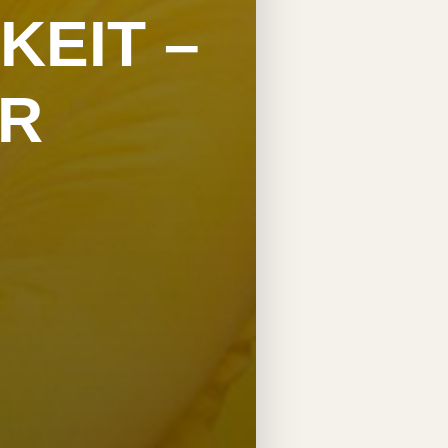
KEIT –
IR