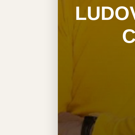
LUDOV
C