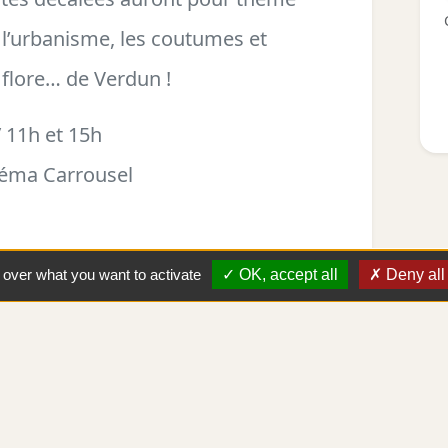
e, l’urbanisme, les coutumes et
a flore… de Verdun !
/ 11h et 15h
néma Carrousel
l over what you want to activate
OK, accept all
Deny all