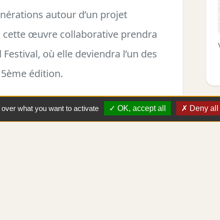
énérations autour d’un projet
if, cette œuvre collaborative prendra
estival, où elle deviendra l’un des
 5ème édition.
t dimanche
l over what you want to activate
OK, accept all
Deny all
 Quai de la république