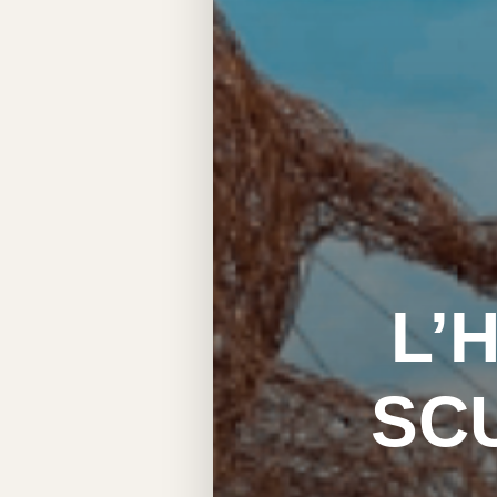
L’
SC