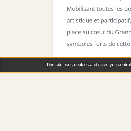
Mobilisant toutes les g
artistique et participat
place au cœur du Grand F
symboles forts de cette
Vendredi, samedi e
This site uses cookies and gives you contro
Durée : en continu
Tout public
Village du festival –