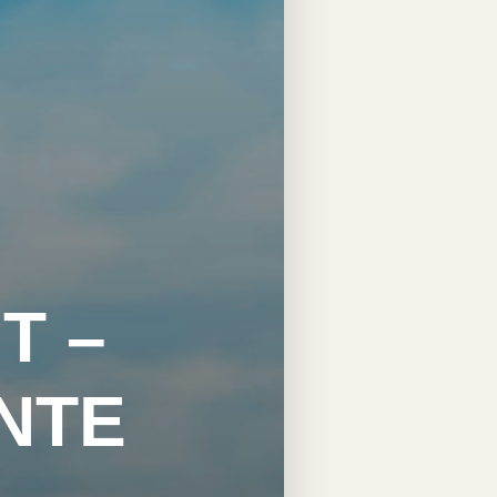
T –
NTE