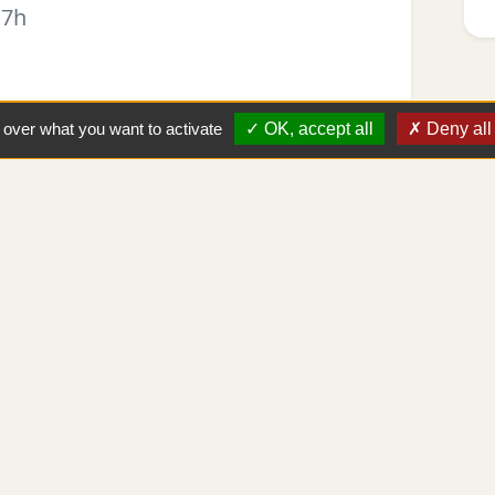
17h
l over what you want to activate
OK, accept all
Deny all