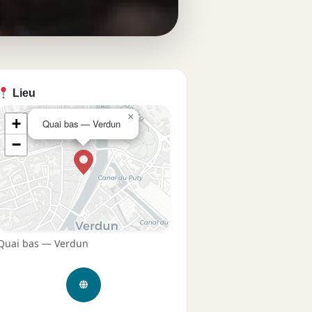
Lieu
×
+
Quai bas — Verdun
−
Quai bas — Verdun