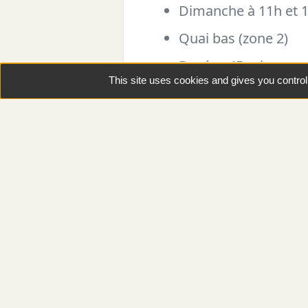
Dimanche à 11h et 
Quai bas (zone 2)
Durée : 45 min
This site uses cookies and gives you contro
Tout public