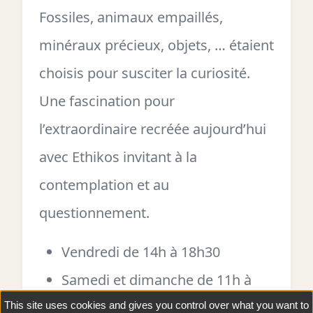
Fossiles, animaux empaillés,
minéraux précieux, objets, … étaient
choisis pour susciter la curiosité.
Une fascination pour
l’extraordinaire recréée aujourd’hui
avec Ethikos invitant à la
contemplation et au
questionnement.
Vendredi de 14h à 18h30
Samedi et dimanche de 11h à
18h30
This site uses cookies and gives you control over what you want to