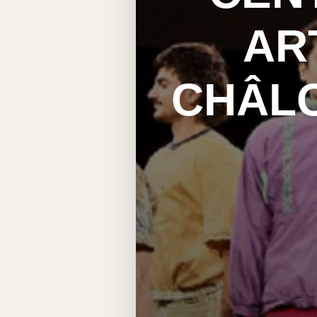
AR
CHÂL