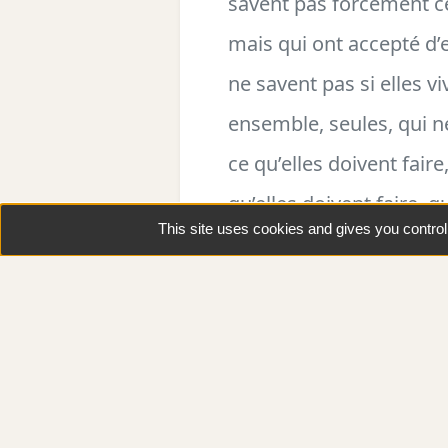
savent pas forcément ce 
mais qui ont accepté d’
ne savent pas si elles 
ensemble, seules, qui n
ce qu’elles doivent faire
qu’elles doivent faire, 
This site uses cookies and gives you contro
les attendez, qui sont 
face du monde, mais qu
nos visages un moment, 
conséquent, et qu’on p
Mis en piste par Halory