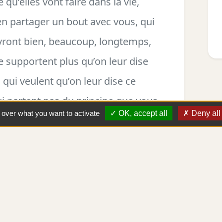
qu’elles vont faire dans la vie,
en partager un bout avec vous, qui
vivront bien, beaucoup, longtemps,
e supportent plus qu’on leur dise
, qui veulent qu’on leur dise ce
qui partent pas du principe que vous
l over what you want to activate
OK, accept all
Deny all
pas persuadées que ça va changer la
e ça peut changer la géométrie de
qui serait drôle, lumineux, et
asserait ensemble.
 Goerger