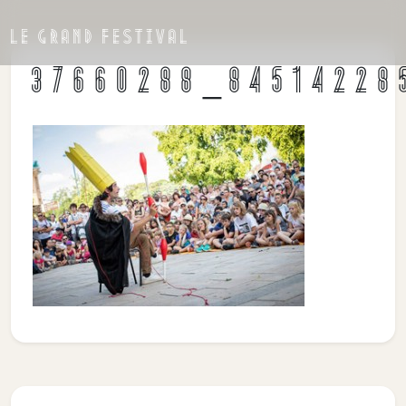
LE GRAND FESTIVAL
37660288_84514228