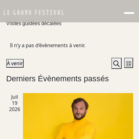
LE GRAND FESTIVAL
Visites guidées décalées
Il n’y a pas d’évènements à venir.
Recher
Nav
À venir
Liste
de
et
Recherch
Sélectionnez
Derniers Évènements passés
vu
une
navigat
date.
Év
de
Juil
vues
19
Évènem
2026