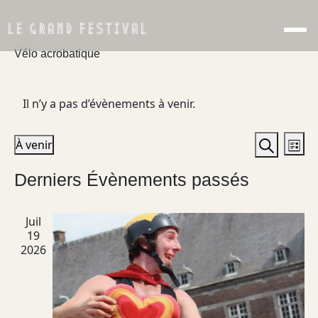
LE GRAND FESTIVAL
Vélo acrobatique
Il n’y a pas d’évènements à venir.
Recher
Nav
À venir
Liste
de
et
Recherch
Sélectionnez
Derniers Évènements passés
vu
une
navigat
date.
Év
de
Juil
vues
19
Évènem
2026