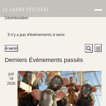
LE GRAND FESTIVAL
Déambulation
Il n’y a pas d’évènements à venir.
Recher
Nav
À venir
Liste
de
et
Recherch
Sélectionnez
Derniers Évènements passés
vu
une
navigat
date.
Év
de
Juil
vues
18
Évènem
2026