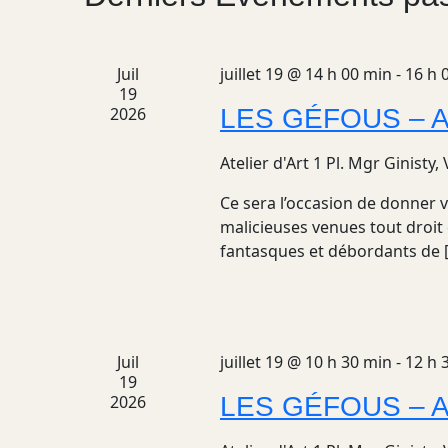
Juil
juillet 19 @ 14 h 00 min
-
16 h 
19
2026
LES GÉFOUS – Ate
Atelier d'Art
1 Pl. Mgr Ginisty,
Ce sera l’occasion de donner v
malicieuses venues tout droit 
fantasques et débordants de 
Juil
juillet 19 @ 10 h 30 min
-
12 h 
19
2026
LES GÉFOUS – Ate