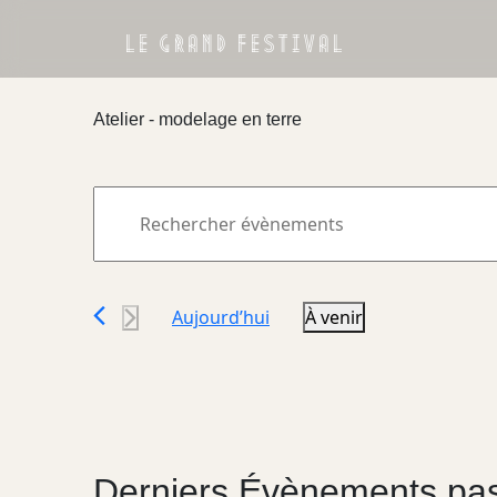
LE GRAND FESTIVAL
Atelier - modelage en terre
Recherche
Saisir
mot-
et
clé.
navigation
Rechercher
Aujourd’hui
À venir
Évènements
de
par
Sélectionnez
vues
mot-
une
clé.
date.
Évènements
Derniers Évènements pa